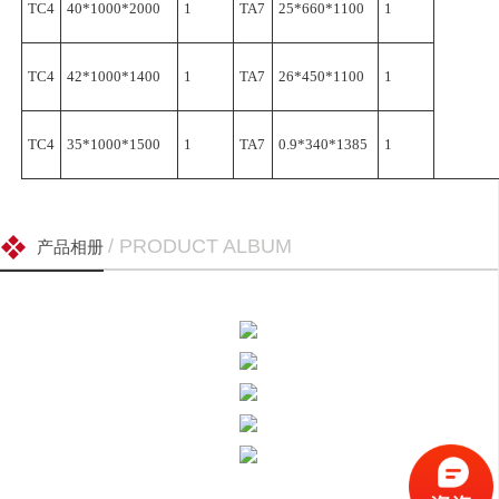
TC4
40*1000*2000
1
TA7
25*660*1100
1
TC4
42*1000*1400
1
TA7
26*450*1100
1
TC4
35*1000*1500
1
TA7
0.9*340*1385
1
/ PRODUCT ALBUM
产品相册