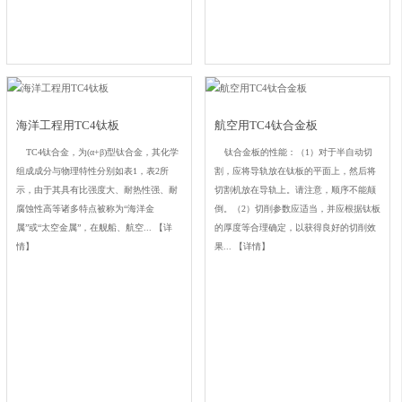
海洋工程用TC4钛板
航空用TC4钛合金板
TC4钛合金，为(α+β)型钛合金，其化学
钛合金板的性能：（1）对于半自动切
组成成分与物理特性分别如表1，表2所
割，应将导轨放在钛板的平面上，然后将
示，由于其具有比强度大、耐热性强、耐
切割机放在导轨上。请注意，顺序不能颠
腐蚀性高等诸多特点被称为“海洋金
倒。（2）切削参数应适当，并应根据钛板
属”或“太空金属”，在舰船、航空...
【详
的厚度等合理确定，以获得良好的切削效
情】
果...
【详情】