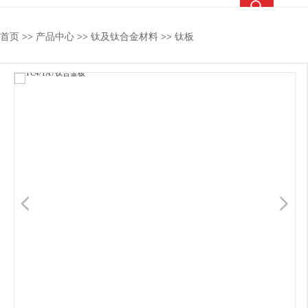
热搜关键词：
TC4钛合金
钛合金棒
钛合金管
钛法兰
首页
>>
产品中心
>>
钛及钛合金材料
>>
钛板