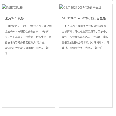
医用TC4钛板
GB/T 3625-2007标准钛合金板
TC4钛合金，为(α+β)型钛合金，其化学
1. 产品简介我司生产钛板分纯钛板和合
组成成分与物理特性分别如表1，表2所
金板两种，纯钛板主要应用于加工表带、
示，由于其具有比强度大、耐热性强、耐
表扣、板式换热器换热管、冲钛网、电除
腐蚀性高等诸多特点被称为“海洋金
尘装置的阴极线/电晕线（石油储罐）、电
属”或“太空金属”，在舰船、航空...
【详
镀槽、钛钢复合板、大型...
【详情】
情】