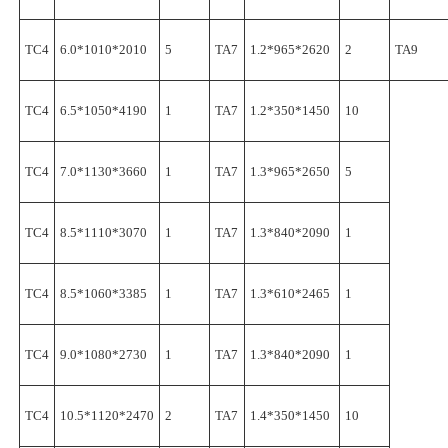
TC4
6.0*1010*2010
5
TA7
1.2*965*2620
2
TA9
TC4
6.5*1050*4190
1
TA7
1.2*350*1450
10
TC4
7.0*1130*3660
1
TA7
1.3*965*2650
5
TC4
8.5*1110*3070
1
TA7
1.3*840*2090
1
TC4
8.5*1060*3385
1
TA7
1.3*610*2465
1
TC4
9.0*1080*2730
1
TA7
1.3*840*2090
1
TC4
10.5*1120*2470
2
TA7
1.4*350*1450
10