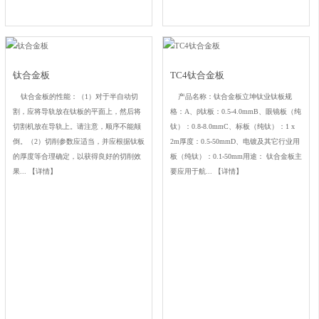
钛合金板
TC4钛合金板
钛合金板的性能：（1）对于半自动切
产品名称：钛合金板立坤钛业钛板规
割，应将导轨放在钛板的平面上，然后将
格：A、β钛板：0.5-4.0mmB、眼镜板（纯
切割机放在导轨上。请注意，顺序不能颠
钛）：0.8-8.0mmC、标板（纯钛）：1 x
倒。（2）切削参数应适当，并应根据钛板
2m厚度：0.5-50mmD、电镀及其它行业用
的厚度等合理确定，以获得良好的切削效
板（纯钛）：0.1-50mm用途： 钛合金板主
果...
【详情】
要应用于航...
【详情】