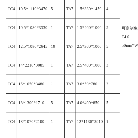
TC4
10.5*1110*3470
5
TA7
1.5*380*1450
4
TC4
10.5*1080*3330
1
TA7
1.5*400*1000
5
可定制生产
T4.0-
50mm*W
TC4
12.5*1080*2645
10
TA7
2.5*300*1000
5
TC4
14*2210*3085
1
TA7
2.5*400*1000
3
TC4
15*1050*3480
1
TA7
3.0*50*780
3
TC4
18*1300*1710
5
TA7
4.0*400*850
5
TC4
18*1070*2100
1
TA7
12*1130*3910
1