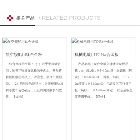
/ RELATED PRODUCTS
相关产品
航空舰船用钛合金板
机械电镀用TC4钛合金板
钛合金板的性能：（1）对于半自动切
产品名称：钛合金板立坤钛业钛板规
割，应将导轨放在钛板的平面上，然后将
格：A、β钛板：0.5-4.0mmB、眼镜板（纯
切割机放在导轨上。请注意，顺序不能颠
钛）：0.8-8.0mmC、标板（纯钛）：1 x
倒。（2）切削参数应适当，并应根据钛板
2m厚度：0.5-50mmD、电镀及其它行业用
的厚度等合理确定，以获得良好的切削效
板（纯钛）：0.1-50mm用途： 钛合金板主
果...
【详情】
要应用于航...
【详情】