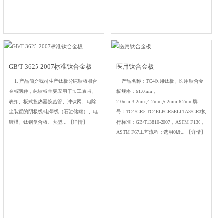
GB/T 3625-2007标准钛合金板
医用钛合金板
1. 产品简介我司生产钛板分纯钛板和合
产品名称：TC4医用钛板、医用钛合金
金板两种，纯钛板主要应用于加工表带、
板规格：δ1.0mm，
表扣、板式换热器换热管、冲钛网、电除
2.0mm,3.2mm,4.2mm,5.2mm,6.2mm牌
尘装置的阴极线/电晕线（石油储罐）、电
号：TC4/GR5,TC4ELI/GR5ELI,TA3/GR3执
镀槽、钛钢复合板、大型...
【详情】
行标准：GB/T13810-2007，ASTM F136，
ASTM F67工艺流程：选用0级...
【详情】