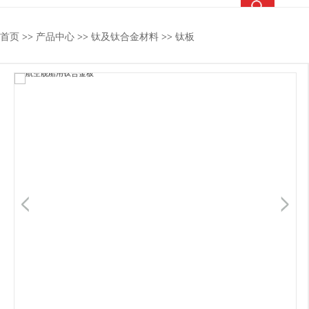
热搜关键词：
TC4钛合金
钛合金棒
钛合金管
钛法兰
首页
>>
产品中心
>>
钛及钛合金材料
>>
钛板