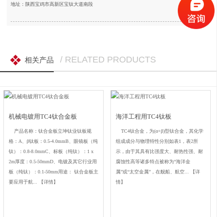
地址：陕西宝鸡市高新区宝钛大道南段
/ RELATED PRODUCTS
相关产品
机械电镀用TC4钛合金板
海洋工程用TC4钛板
产品名称：钛合金板立坤钛业钛板规
TC4钛合金，为(α+β)型钛合金，其化学
格：A、β钛板：0.5-4.0mmB、眼镜板（纯
组成成分与物理特性分别如表1，表2所
钛）：0.8-8.0mmC、标板（纯钛）：1 x
示，由于其具有比强度大、耐热性强、耐
2m厚度：0.5-50mmD、电镀及其它行业用
腐蚀性高等诸多特点被称为“海洋金
板（纯钛）：0.1-50mm用途： 钛合金板主
属”或“太空金属”，在舰船、航空...
【详
要应用于航...
【详情】
情】