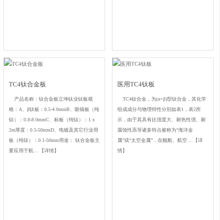
TC4钛合金板
医用TC4钛板
产品名称：钛合金板立坤钛业钛板规
TC4钛合金，为(α+β)型钛合金，其化学
格：A、β钛板：0.5-4.0mmB、眼镜板（纯
组成成分与物理特性分别如表1，表2所
钛）：0.8-8.0mmC、标板（纯钛）：1 x
示，由于其具有比强度大、耐热性强、耐
2m厚度：0.5-50mmD、电镀及其它行业用
腐蚀性高等诸多特点被称为“海洋金
板（纯钛）：0.1-50mm用途： 钛合金板主
属”或“太空金属”，在舰船、航空...
【详
要应用于航...
【详情】
情】