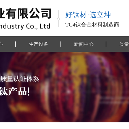
好钛材·选立坤
TC4钛合金材料制造商
心
生产设备
新闻中心
质量
金材料
公司动态
执行
金制品
行业资讯
行业
类
技术资料
工艺
工艺
检测