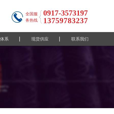
0917-3573197
全国服
13759783237
务热线
体系
现货供应
联系我们
标准
钛合金材料
标准
钛合金制品
性能
钛设备类
流程
报告