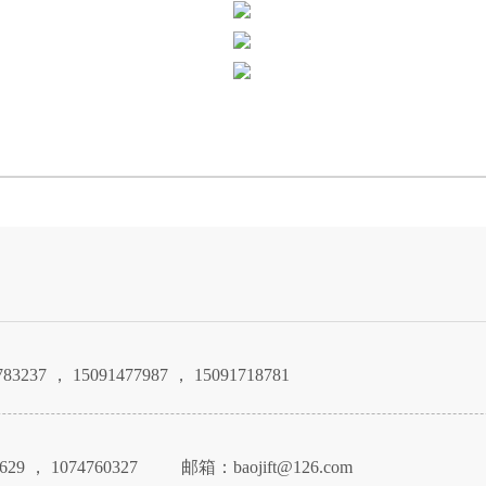
237 ， 15091477987 ， 15091718781
29 ， 1074760327
邮箱：baojift@126.com