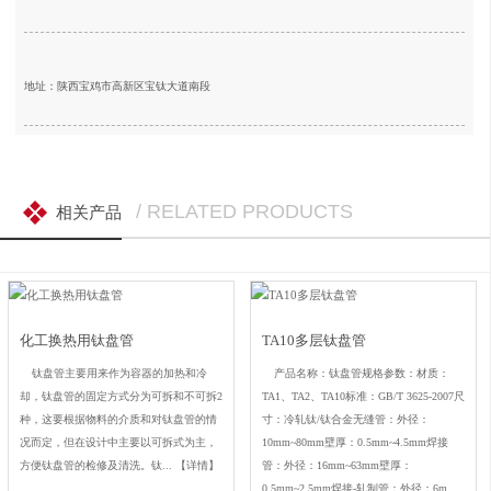
地址：陕西宝鸡市高新区宝钛大道南段
/ RELATED PRODUCTS
相关产品
化工换热用钛盘管
TA10多层钛盘管
钛盘管主要用来作为容器的加热和冷
产品名称：钛盘管规格参数：材质：
却，钛盘管的固定方式分为可拆和不可拆2
TA1、TA2、TA10标准：GB/T 3625-2007尺
种，这要根据物料的介质和对钛盘管的情
寸：冷轧钛/钛合金无缝管：外径：
况而定，但在设计中主要以可拆式为主，
10mm~80mm壁厚：0.5mm~4.5mm焊接
方便钛盘管的检修及清洗。钛...
【详情】
管：外径：16mm~63mm壁厚：
0.5mm~2.5mm焊接-轧制管：外径：6m...