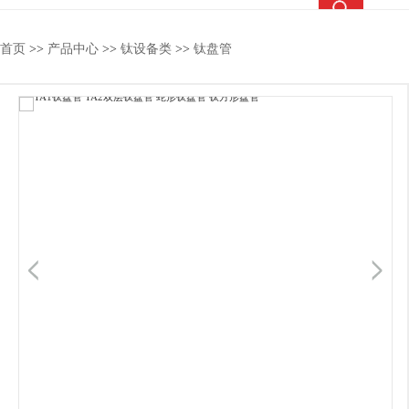
热搜关键词：
TC4钛合金
钛合金棒
钛合金管
钛法兰
首页
>>
产品中心
>>
钛设备类
>>
钛盘管