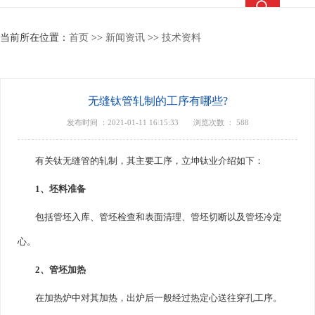
热搜关键词：
TC4钛合金
钛合金棒
钛合金管
钛法兰
当前所在位置：
首页
>>
新闻资讯
>>
技术资料
无缝钛管轧制的工序有哪些?
发布时间 ：2021-01-11 16:15:33
浏览次数 ：
588
有关钛无缝管的轧制，其主要工序，立坤钛业介绍如下：
1、坯料准备
包括管坯入库、管坯检查和表面清理、管坯切断以及管坯冷定
心。
2、管坯加热
在加热炉中对其加热，出炉后一般经过热定心送往穿孔工序。