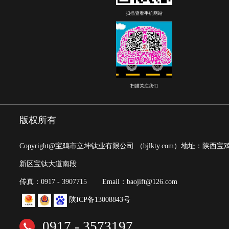
扫描查看手机网站
扫描关注我们
版权所有
Copyright@宝鸡市立坤钛业有限公司
（bjlkty.com）
地址：陕西宝
新区宝钛大道南段
传真：0917 - 3907715
Email：baojift@126.com
陕ICP备13008843号
0917 - 3573197