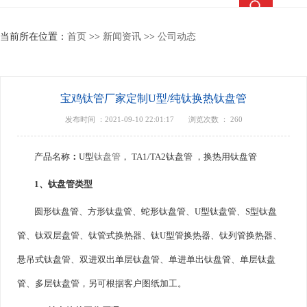
热搜关键词：
TC4钛合金
钛合金棒
钛合金管
钛法兰
当前所在位置：
首页
>>
新闻资讯
>>
公司动态
宝鸡钛管厂家定制U型/纯钛换热钛盘管
发布时间 ：2021-09-10 22:01:17
浏览次数 ：
260
产品名称
：
U型
钛盘管
， TA1/TA2钛盘管 ，换热用钛盘管
1、钛盘管类型
圆形钛盘管、方形钛盘管、蛇形钛盘管、U型钛盘管、S型钛盘
管、钛双层盘管、钛管式换热器、钛U型管换热器、钛列管换热器、
悬吊式钛盘管、双进双出单层钛盘管、单进单出钛盘管、单层钛盘
管、多层钛盘管，另可根据客户图纸加工。