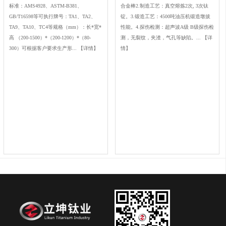
标准：AMS4928、ASTM-B381、
合金棒2.制造工艺：真空熔炼2次, 3次钛
GB/T16598等可执行牌号：TA1、TA2、
锭。3.锻造工艺：4500吨油压机锻造墩拔
TA9、TA10、TC4等规格（mm）：长*宽*
性能。4.探伤检测：超声波A级 B级探伤检
高 （200-1500）*（200-1200）*（80-
测，无裂纹，夹渣，气孔等缺陷。...
【详
300）可根据客户要求生产形...
【详情】
情】