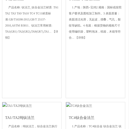
产品名称: 钛法兰_钛合金法兰材质 :TA1
1.产地：陕西--宝鸡2.规格：国标或按照
TA2 TA3 TA9 TA10 TC4 TC11材质标
客户要求及图纸加工制作。3.表面质量：
准:GB/T16598-2013,GB/T 25137-
表面清洁光滑，无起皮，摺叠，气孔，裂
2010,ASTM B3811、钛法兰常用材质:
纹等缺陷。4.包装：根据货物的规格尺寸
TA1(GR1) TA2(GR2),TA9(GR7),TA1...
【详
使用编织袋，塑料泡沫，纸箱，木箱等符
情】
合...
【详情】
TA1/TA2纯钛法兰
TC4钛合金法兰
产品名称：纯钛法兰，钛合金法兰执行
1.产品名称：TC4钛合金 钛合金法兰 钛