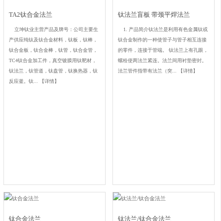
TA2钛合金法兰
钛法兰盲板 带颈平焊法兰
立坤钛业主营产品及牌号：公司主要生
1. 产品简介钛法兰是利用有色金属钛或
产供应纯钛及钛合金材料，钛板，钛棒，
钛合金制作的一种使管子与管子相互连接
钛合金板，钛合金棒，钛管，钛合金管，
的零件，连接于管端。 钛法兰上有孔眼，
TC4钛合金加工件，真空镀膜用钛靶材，
螺栓使两法兰紧连。法兰间用衬垫密封。
钛法兰，钛管道，钛盘管，钛换热器，钛
法兰管件指带有法兰（突...
【详情】
反应釜。钛...
【详情】
钛合金法兰
钛法兰/钛合金法兰