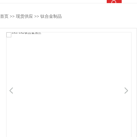
热搜关键词：
TC4钛合金
钛合金棒
钛合金管
钛法兰
首页
>>
现货供应
>>
钛合金制品