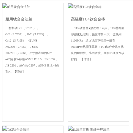
船用钛合金法兰
高强度TC4钛合金棒
材料钛Gr1（3.7025），
TC4钛合金●热处理：mpa，TC4材料固
Gr2（3.7035），Gr7（3.7235），
溶强化处理后，强度增加不大，也就到
Gr12（3.7105），镍UNS
1100MPa，退火状态下强度一般在
N02200（2.4066），UNS
900MPa●热膨胀系数：TC4钛合金具有优
N02201（2.4068）尺寸附表80的1/2“
良的耐蚀性、小的密度、高的比强度及较
-48”附表5s标准ASME B16.5，EN 1092，
好的...
【详情】
JIS 2201，AWWA C207，ASME B16.48类
型P...
【详情】