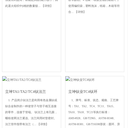
此退火组织中β相的数量较...
【详情】
使用编织袋，塑料泡沫，纸箱，木箱等符
合...
【详情】
立坤TA1/TA2/TC4钛法兰
立坤钛业TC4钛环
1. 产品简介钛法兰是利用有色金属钛或
1、牌号、标准、状态、规格、工艺牌
钛合金制作的一种使管子与管子相互连接
号：TA1、TA2、TC4、TC11、TA15、
的零件，连接于管端。 钛法兰上有孔眼，
TA10、TA18、TC21等执行标准：
螺栓使两法兰紧连。法兰间用衬垫密封。
AMS4928、GB/T2965、ASTM-B348、
法兰管件指带有法兰（...
【详情】
ASTM-B381、GB/T16598形状：圆环、异