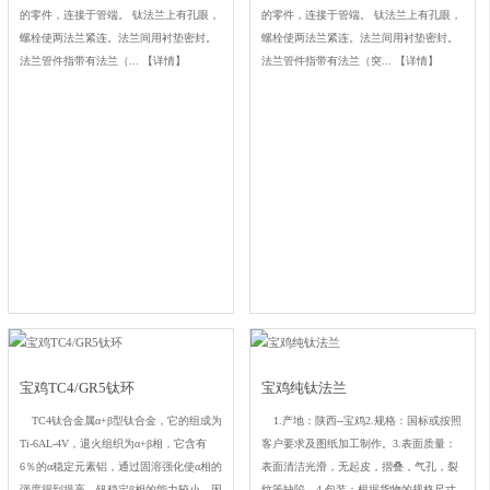
的零件，连接于管端。 钛法兰上有孔眼，
的零件，连接于管端。 钛法兰上有孔眼，
螺栓使两法兰紧连。法兰间用衬垫密封。
螺栓使两法兰紧连。法兰间用衬垫密封。
法兰管件指带有法兰（...
【详情】
法兰管件指带有法兰（突...
【详情】
宝鸡TC4/GR5钛环
宝鸡纯钛法兰
TC4钛合金属α+β型钛合金，它的组成为
1.产地：陕西--宝鸡2.规格：国标或按照
Ti-6AL-4V，退火组织为α+β相，它含有
客户要求及图纸加工制作。3.表面质量：
6％的α稳定元素铝，通过固溶强化使α相的
表面清洁光滑，无起皮，摺叠，气孔，裂
强度得到提高，钒稳定β相的能力较小，因
纹等缺陷。4.包装：根据货物的规格尺寸