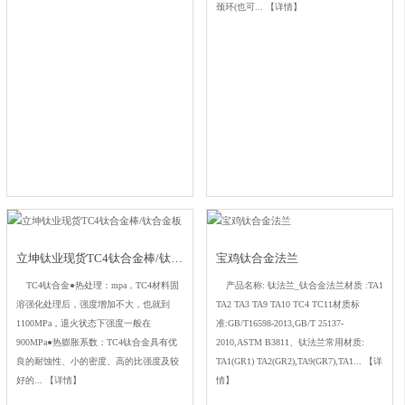
颈环(也可...
【详情】
立坤钛业现货TC4钛合金棒/钛合金板
宝鸡钛合金法兰
TC4钛合金●热处理：mpa，TC4材料固
产品名称: 钛法兰_钛合金法兰材质 :TA1
溶强化处理后，强度增加不大，也就到
TA2 TA3 TA9 TA10 TC4 TC11材质标
1100MPa，退火状态下强度一般在
准:GB/T16598-2013,GB/T 25137-
900MPa●热膨胀系数：TC4钛合金具有优
2010,ASTM B3811、钛法兰常用材质:
良的耐蚀性、小的密度、高的比强度及较
TA1(GR1) TA2(GR2),TA9(GR7),TA1...
【详
好的...
【详情】
情】