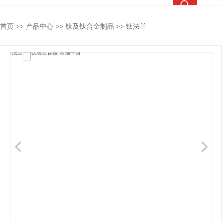
热搜关键词：
TC4钛合金
钛合金棒
钛合金管
钛法兰
首页
>>
产品中心
>>
钛及钛合金制品
>>
钛法兰