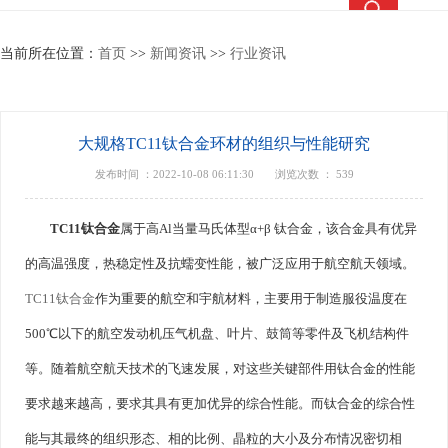
热搜关键词：
TC4钛合金
钛合金棒
钛合金管
钛法兰
当前所在位置：
首页
>>
新闻资讯
>>
行业资讯
大规格TC11钛合金环材的组织与性能研究
发布时间 ：2022-10-08 06:11:30
浏览次数 ：
539
TC11钛合金
属于高Al当量马氏体型α+β 钛合金，该合金具有优异
的高温强度，热稳定性及抗蠕变性能，被广泛应用于航空航天领域。
TC11钛合金
作为重要的航空和宇航材料，主要用于制造服役温度在
500℃以下的航空发动机压气机盘、叶片、鼓筒等零件及飞机结构件
等。随着航空航天技术的飞速发展，对这些关键部件用钛合金的性能
要求越来越高，要求其具有更加优异的综合性能。而钛合金的综合性
能与其最终的组织形态、相的比例、晶粒的大小及分布情况密切相