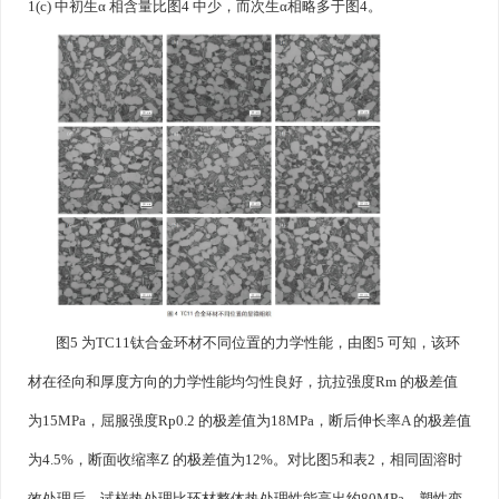
1(c) 中初生α 相含量比图4 中少，而次生α相略多于图4。
图5 为TC11钛合金环材不同位置的力学性能，由图5 可知，该环
材在径向和厚度方向的力学性能均匀性良好，抗拉强度Rm 的极差值
为15MPa，屈服强度Rp0.2 的极差值为18MPa，断后伸长率A 的极差值
为4.5%，断面收缩率Z 的极差值为12%。对比图5和表2，相同固溶时