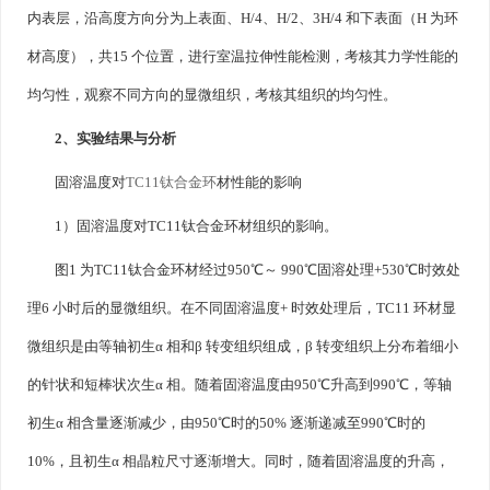
内表层，沿高度方向分为上表面、H/4、H/2、3H/4 和下表面（H 为环
材高度），共15 个位置，进行室温拉伸性能检测，考核其力学性能的
均匀性，观察不同方向的显微组织，考核其组织的均匀性。
2、实验结果与分析
固溶温度对
TC11钛合金环
材性能的影响
1）固溶温度对TC11钛合金环材组织的影响。
图1 为TC11钛合金环材经过950℃～ 990℃固溶处理+530℃时效处
理6 小时后的显微组织。在不同固溶温度+ 时效处理后，TC11 环材显
微组织是由等轴初生α 相和β 转变组织组成，β 转变组织上分布着细小
的针状和短棒状次生α 相。随着固溶温度由950℃升高到990℃，等轴
初生α 相含量逐渐减少，由950℃时的50% 逐渐递减至990℃时的
10%，且初生α 相晶粒尺寸逐渐增大。同时，随着固溶温度的升高，