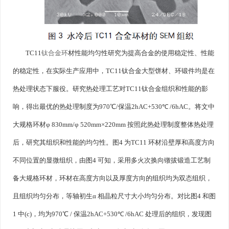
TC11
钛合金环
材性能均匀性研究为提高合金的使用稳定性、性能
的稳定性，在实际生产应用中，TC11钛合金大型饼材、环锻件均是在
热处理状态下服役。研究热处理工艺对TC11钛合金组织和性能的影
响，得出最优的热处理制度为970℃/保温2hAC+530℃ /6hAC。将文中
大规格环材φ 830mm/φ 520mm×220mm 按照此热处理制度整体热处理
后，研究其组织和性能的均匀性。图4 为TC11 环材沿壁厚和高度方向
不同位置的显微组织，由图4 可知，采用多火次换向镦拔锻造工艺制
备大规格环材，环材在高度方向以及厚度方向的组织均为双态组织，
且组织均匀分布，等轴初生α 相晶粒尺寸大小均匀分布。对比图4 和图
1 中(c)，均为970℃ / 保温2hAC+530℃ /6hAC 处理后的组织，发现图