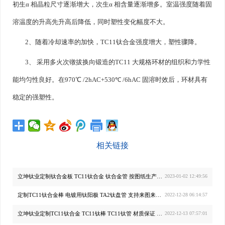
初生α 相晶粒尺寸逐渐增大，次生α 相含量逐渐增多。室温强度随着固
溶温度的升高先升高后降低，同时塑性变化幅度不大。
2、随着冷却速率的加快，TC11钛合金强度增大，塑性骤降。
3、 采用多火次镦拔换向锻造的TC11 大规格环材的组织和力学性
能均匀性良好。在970℃ /2hAC+530℃ /6hAC 固溶时效后，环材具有
稳定的强塑性。
相关链接
立坤钛业定制钛合金板 TC11钛合金 钛合金管 按图纸生产制造
2023-01-02 12:49:56
定制TC11钛合金棒 电镀用钛阳极 TA2钛盘管 支持来图来样生产
2022-12-28 06:14:57
立坤钛业定制TC11钛合金 TC11钛棒 TC11钛管 材质保证 规格齐全
2022-12-13 07:57:01