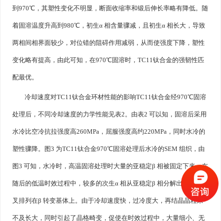
到970℃，其塑性变化不明显，断面收缩率和锻后伸长率略有降低。随
着固溶温度升高到980℃，初生α 相含量骤减，且初生α 相长大，导致
两相间相界面较少，对位错的阻碍作用减弱，从而使强度下降，塑性
变化略有提高，由此可知，在970℃固溶时，TC11钛合金的强韧性匹
配最优。
冷却速度对TC11钛合金环材性能的影响TC11钛合金经970℃固溶
处理后，不同冷却速度的力学性能见表2。由表2 可以知，固溶后采用
水冷比空冷抗拉强度高260MPa，屈服强度高约220MPa，同时水冷的
塑性骤降。图3 为TC11钛合金970℃固溶处理后水冷的SEM 组织，由
图3 可知，水冷时，高温固溶处理时大量的亚稳定β 相被固定下来，在
随后的低温时效过程中，较多的次生α 相从亚稳定β 相分解出来，并交
叉排列在β 转变基体上。由于冷却速度快，过冷度大，再结晶晶粒来
不及长大，同时引起了晶格畸变，促使在时效过程中，大量细小、无