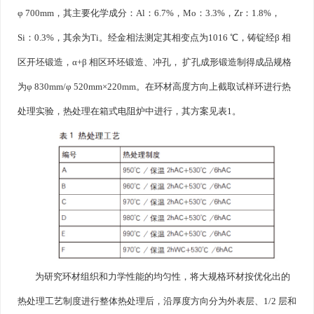
φ 700mm，其主要化学成分：Al：6.7%，Mo：3.3%，Zr：1.8%，
Si：0.3%，其余为Ti。经金相法测定其相变点为1016 ℃，铸锭经β 相
区开坯锻造，α+β 相区环坯锻造、冲孔， 扩孔成形锻造制得成品规格
为φ 830mm/φ 520mm×220mm。在环材高度方向上截取试样环进行热
处理实验，热处理在箱式电阻炉中进行，其方案见表1。
为研究环材组织和力学性能的均匀性，将大规格环材按优化出的
热处理工艺制度进行整体热处理后，沿厚度方向分为外表层、1/2 层和