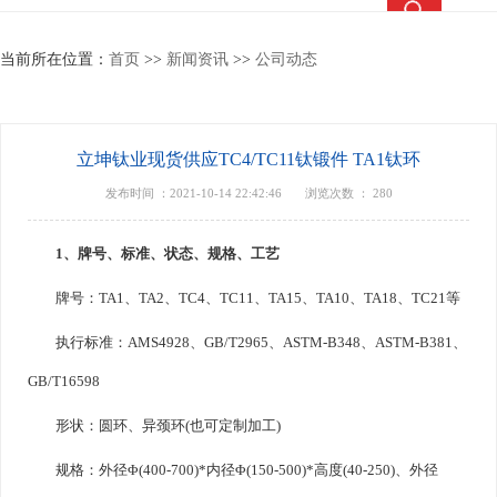
热搜关键词：
TC4钛合金
钛合金棒
钛合金管
钛法兰
当前所在位置：
首页
>>
新闻资讯
>>
公司动态
立坤钛业现货供应TC4/TC11钛锻件 TA1钛环
发布时间 ：2021-10-14 22:42:46
浏览次数 ：
280
1、牌号、标准、状态、规格、工艺
牌号：TA1、TA2、TC4、TC11、TA15、TA10、TA18、TC21等
执行标准：AMS4928、GB/T2965、ASTM-B348、ASTM-B381、
GB/T16598
形状：圆环、异颈环(也可定制加工)
规格：外径Φ(400-700)*内径Φ(150-500)*高度(40-250)、外径