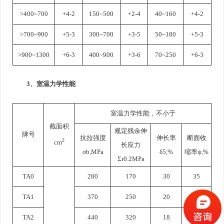
>400~700
+4-2
150~500
+2-4
40~160
+4-2
>700~900
+5-3
300~700
+3-5
50~180
+5-3
>900~1300
+6-3
400~900
+3-6
70~250
+6-3
3、室温力学性能
室温力学性能，不小于
截面积
规定残余伸
牌号
抗拉强度
伸长率
断面收
2
cm
长应力
σb,MPa
δ5,%
缩率ψ,%
Σr0.2MPa
TA0
280
170
30
35
TA1
370
250
20
35
TA2
440
320
18
35