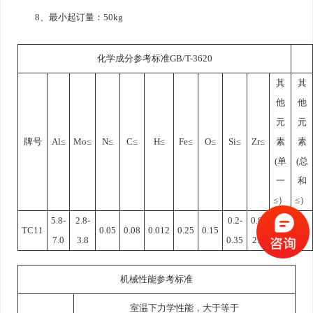
8、最小起订量：50kg
化学成分参考标准GB/T-3620
其
其
他
他
元
元
牌号
Al≤
Mo≤
N≤
C≤
H≤
Fe≤
O≤
Si≤
Zr≤
素
素
(单
(总
一
和
≤）
≤）
5.8-
2.8-
0.2-
0.8-
TC11
0.05
0.08
0.012
0.25
0.15
0.1
0.4
7.0
3.8
0.35
2.0
机械性能参考标准
室温下力学性能，大于等于