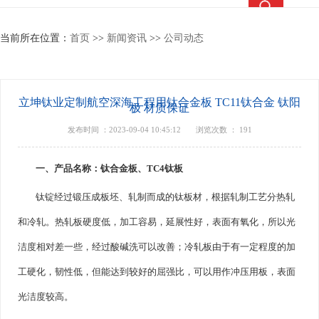
热搜关键词：
TC4钛合金
钛合金棒
钛合金管
钛法兰
当前所在位置：
首页
>>
新闻资讯
>>
公司动态
立坤钛业定制航空深海工程用钛合金板 TC11钛合金 钛阳
极 材质保证
发布时间 ：2023-09-04 10:45:12
浏览次数 ：
191
一、产品名称：钛合金板、TC4钛板
钛锭经过锻压成板坯、轧制而成的钛板材，根据轧制工艺分热轧
和冷轧。热轧板硬度低，加工容易，延展性好，表面有氧化，所以光
洁度相对差一些，经过酸碱洗可以改善；冷轧板由于有一定程度的加
工硬化，韧性低，但能达到较好的屈强比，可以用作冲压用板，表面
光洁度较高。