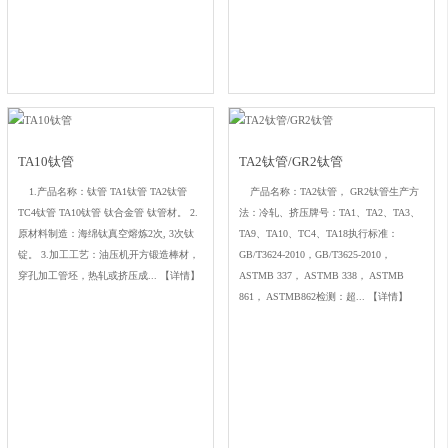
TA10钛管
TA2钛管/GR2钛管
1.产品名称：钛管 TA1钛管 TA2钛管
产品名称：TA2钛管， GR2钛管生产方
TC4钛管 TA10钛管 钛合金管 钛管材。 2.
法：冷轧、挤压牌号：TA1、TA2、TA3、
原材料制造：海绵钛真空熔炼2次, 3次钛
TA9、TA10、TC4、TA18执行标准：
锭。 3.加工工艺：油压机开方锻造棒材，
GB/T3624-2010，GB/T3625-2010，
穿孔加工管坯，热轧或挤压成...
【详情】
ASTMB 337， ASTMB 338， ASTMB
861， ASTMB862检测：超...
【详情】