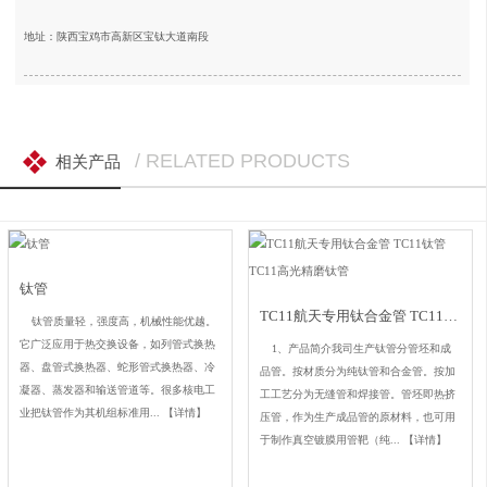
地址：陕西宝鸡市高新区宝钛大道南段
/ RELATED PRODUCTS
相关产品
钛管
TC11航天专用钛合金管 TC11钛管 TC11高光精磨钛管
钛管质量轻，强度高，机械性能优越。
它广泛应用于热交换设备，如列管式换热
1、产品简介我司生产钛管分管坯和成
器、盘管式换热器、蛇形管式换热器、冷
品管。按材质分为纯钛管和合金管。按加
凝器、蒸发器和输送管道等。很多核电工
工工艺分为无缝管和焊接管。管坯即热挤
业把钛管作为其机组标准用...
【详情】
压管，作为生产成品管的原材料，也可用
于制作真空镀膜用管靶（纯...
【详情】