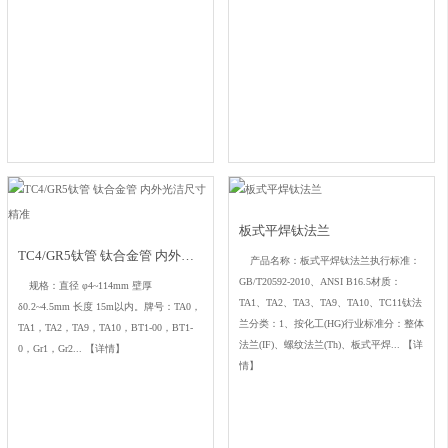
板式平焊钛法兰
TC4/GR5钛管 钛合金管 内外光洁尺寸精准
产品名称：板式平焊钛法兰执行标准：
GB/T20592-2010、ANSI B16.5材质：
规格：直径 φ4~114mm 壁厚
TA1、TA2、TA3、TA9、TA10、TC11钛法
δ0.2~4.5mm 长度 15m以内。牌号：TA0，
兰分类：1、按化工(HG)行业标准分：整体
TA1，TA2，TA9，TA10，BT1-00，BT1-
法兰(IF)、螺纹法兰(Th)、板式平焊...
【详
0，Gr1，Gr2...
【详情】
情】