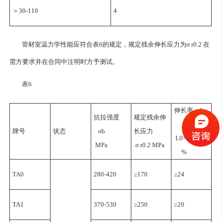
＞30-110
4
管材室温力学性能应符合表6的规定，规定残余伸长应力为σ r0.2 在
需方要求并在合同中注明时方予测试。
表6
伸长率，δ
抗拉强度
规定残余伸
牌号
状态
σb
长应力
L0=50mm
MPa
σ r0.2 MPa
%
TA0
280-420
≥170
≥24
TA1
370-530
≥250
≥20