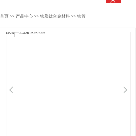
热搜关键词：
TC4钛合金
钛合金棒
钛合金管
钛法兰
首页
>>
产品中心
>>
钛及钛合金材料
>>
钛管