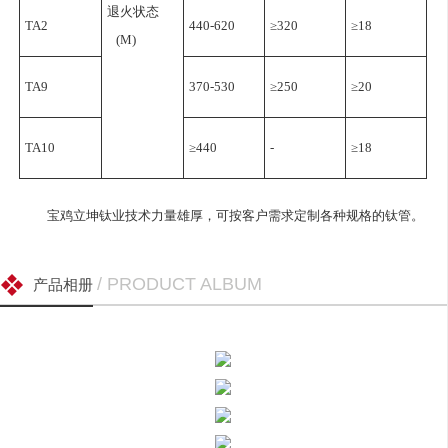
退火状态
TA2
440-620
≥320
≥18
(M)
TA9
370-530
≥250
≥20
TA10
≥440
-
≥18
宝鸡立坤钛业技术力量雄厚，可按客户需求定制各种规格的钛管。
/ PRODUCT ALBUM
产品相册