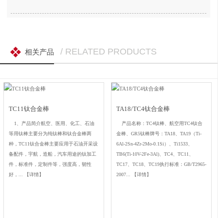
/ RELATED PRODUCTS
相关产品
TC11钛合金棒
TA18/TC4钛合金棒
1、产品简介航空、医用、化工、石油
产品名称：TC4钛棒、航空用TC4钛合
等用钛棒主要分为纯钛棒和钛合金棒两
金棒、GR5钛棒牌号：TA18、TA19（Ti-
种，TC11钛合金棒主要应用于石油开采设
6Al-2Sn-4Zr-2Mo-0.1Si）、Ti1533、
备配件，宇航，造船，汽车用途的钛加工
TB6(Ti-10V-2Fe-3Al)、TC4、TC11、
件，标准件，定制件等，强度高，韧性
TC17、TC18、TC19执行标准：GB/T2965-
好，...
【详情】
2007...
【详情】