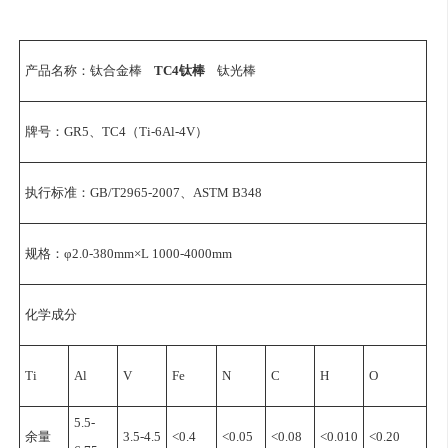
产品名称：钛合金棒
TC4钛棒
钛光棒
牌号：GR5、TC4（Ti-6Al-4V）
执行标准：GB/T2965-2007、ASTM B348
规格：φ2.0-380mm×L 1000-4000mm
化学成分
Ti
Al
V
Fe
N
C
H
O
5.5-
余量
3.5-4.5
<0.4
<0.05
<0.08
<0.010
<0.20