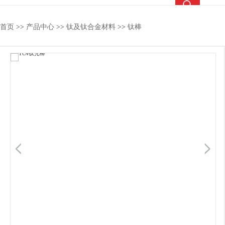
热搜关键词：
TC4钛合金
钛合金棒
钛合金管
钛法兰
首页
>>
产品中心
>>
钛及钛合金材料
>>
钛棒