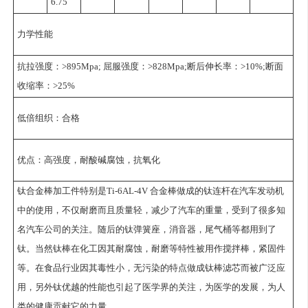
6.75
力学性能
抗拉强度：>895Mpa; 屈服强度：>828Mpa;断后伸长率：>10%;断面
收缩率：>25%
低倍组织：合格
优点：高强度，耐酸碱腐蚀，抗氧化
钛合金棒加工件特别是Ti-6AL-4V 合金棒做成的钛连杆在汽车发动机
中的使用，不仅耐磨而且质量轻，减少了汽车的重量，受到了很多知
名汽车公司的关注。随后的钛弹簧座，消音器，尾气桶等都用到了
钛。当然钛棒在化工因其耐腐蚀，耐磨等特性被用作搅拌棒，紧固件
等。在食品行业因其毒性小，无污染的特点做成钛棒滤芯而被广泛应
用，另外钛优越的性能也引起了医学界的关注，为医学的发展，为人
类的健康贡献它的力量