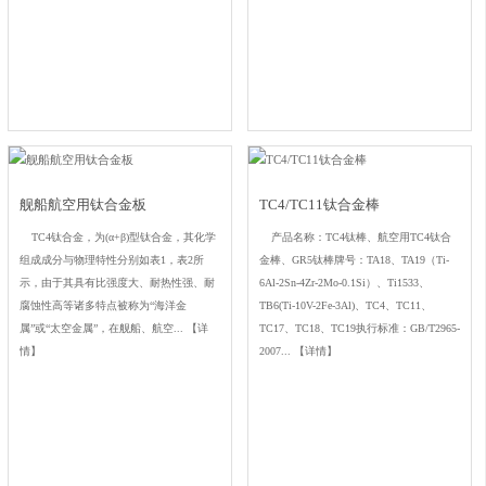
舰船航空用钛合金板
TC4/TC11钛合金棒
TC4钛合金，为(α+β)型钛合金，其化学
产品名称：TC4钛棒、航空用TC4钛合
组成成分与物理特性分别如表1，表2所
金棒、GR5钛棒牌号：TA18、TA19（Ti-
示，由于其具有比强度大、耐热性强、耐
6Al-2Sn-4Zr-2Mo-0.1Si）、Ti1533、
腐蚀性高等诸多特点被称为“海洋金
TB6(Ti-10V-2Fe-3Al)、TC4、TC11、
属”或“太空金属”，在舰船、航空...
【详
TC17、TC18、TC19执行标准：GB/T2965-
情】
2007...
【详情】