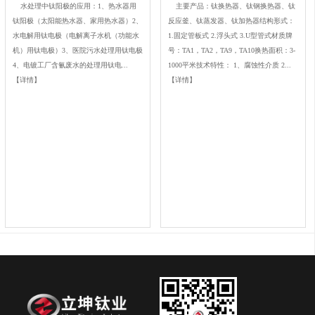
水处理中钛阳极的应用：1、热水器用
主要产品：钛换热器、钛钢换热器、钛
钛阳极（太阳能热水器、家用热水器）2、
反应釜、钛蒸发器、钛加热器结构形式：
水电解用钛电极（电解离子水机（功能水
1.固定管板式 2.浮头式 3.U型管式材质牌
机）用钛电极）3、医院污水处理用钛电极
号：TA1，TA2，TA9，TA10换热面积：3-
4、电镀工厂含氰废水的处理用钛电...
1000平米技术特性： 1、腐蚀性介质 2...
【详情】
【详情】