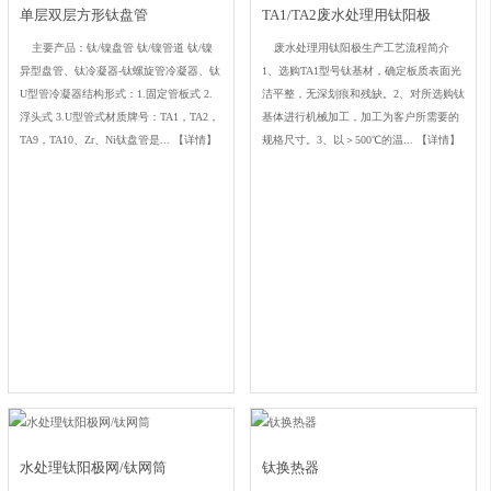
单层双层方形钛盘管
TA1/TA2废水处理用钛阳极
主要产品：钛/镍盘管 钛/镍管道 钛/镍
废水处理用钛阳极生产工艺流程简介
异型盘管、钛冷凝器-钛螺旋管冷凝器、钛
1、选购TA1型号钛基材，确定板质表面光
U型管冷凝器结构形式：1.固定管板式 2.
洁平整，无深划痕和残缺。2、对所选购钛
浮头式 3.U型管式材质牌号：TA1，TA2，
基体进行机械加工，加工为客户所需要的
TA9，TA10、Zr、Ni钛盘管是...
【详情】
规格尺寸。3、以＞500℃的温...
【详情】
水处理钛阳极网/钛网筒
钛换热器