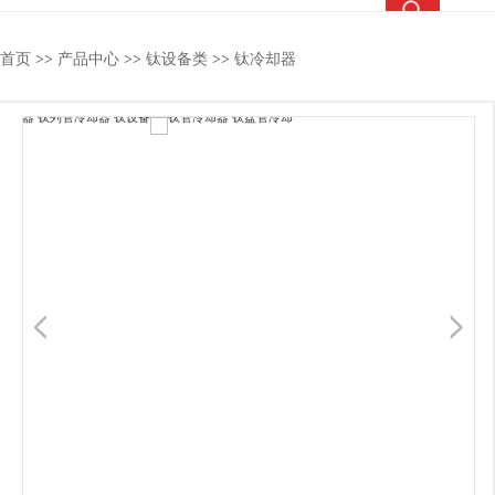
热搜关键词：
TC4钛合金
钛合金棒
钛合金管
钛法兰
首页
>>
产品中心
>>
钛设备类
>>
钛冷却器