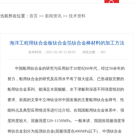
热搜关键词：
TC4钛合金
钛合金棒
钛合金管
钛法兰
当前所在位置：
首页
>>
新闻资讯
>>
技术资料
海洋工程用钛合金板钛合金箔钛合金棒材料的加工方法
发布时间 ：2021-01-09 12:00:01
浏览次数 ：
491
中国船用钛合金的研究与应用始于20世纪60年代，经过50余年的
努力，船用钛合金的研究及应用水平有了很大提高、已形成较完整的
船用钛合金系列、能满足水面舰艇、水下潜艇和深器不同强度线别的
要求、前面的文章中立坤钛业对中国发展的主要船用钛合金牌号、性
能特点及典型应用情况等进行过介绍。在我国船用钛合金体系中、强
度跨度较大、屈服强度320~1150MPa。一般来讲、我国按屈服强度等
将钛合金划分为低强钛合金(屈服强度在490MPa以下) 、中强钛合金