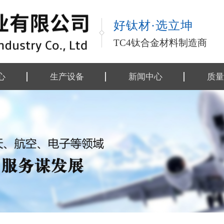
好钛材·选立坤
TC4钛合金材料制造商
心
生产设备
新闻中心
质量
金材料
公司动态
执行
金制品
行业资讯
行业
类
技术资料
工艺
工艺
检测