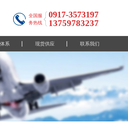
0917-3573197
全国服
13759783237
务热线
体系
现货供应
联系我们
标准
钛合金材料
标准
钛合金制品
性能
钛设备类
流程
报告