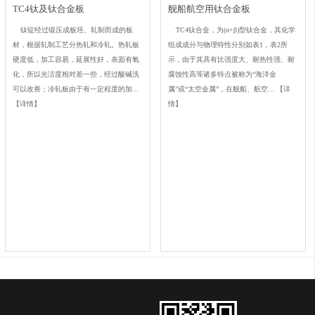
TC4钛及钛合金板
舰船航空用钛合金板
钛锭经过锻压成板坯、轧制而成的板
TC4钛合金，为(α+β)型钛合金，其化学
材，根据轧制工艺分热轧和冷轧。热轧板
组成成分与物理特性分别如表1，表2所
硬度低，加工容易，延展性好，表面有氧
示，由于其具有比强度大、耐热性强、耐
化，所以光洁度相对差一些，经过酸碱洗
腐蚀性高等诸多特点被称为“海洋金
可以改善；冷轧板由于有一定程度的加...
属”或“太空金属”，在舰船、航空...
【详
【详情】
情】