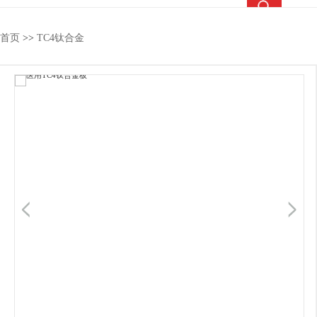
热搜关键词：
TC4钛合金
钛合金棒
钛合金管
钛法兰
首页
>>
TC4钛合金