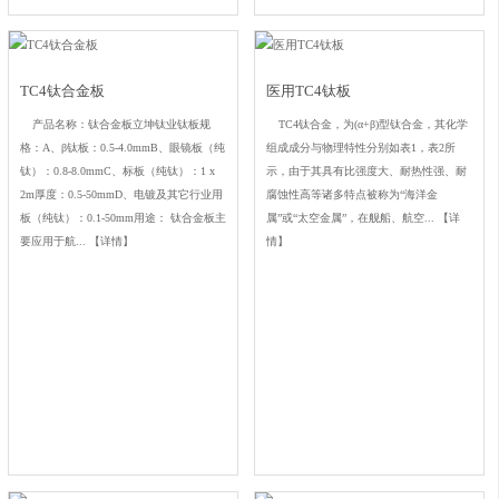
TC4钛合金板
医用TC4钛板
产品名称：钛合金板立坤钛业钛板规
TC4钛合金，为(α+β)型钛合金，其化学
格：A、β钛板：0.5-4.0mmB、眼镜板（纯
组成成分与物理特性分别如表1，表2所
钛）：0.8-8.0mmC、标板（纯钛）：1 x
示，由于其具有比强度大、耐热性强、耐
2m厚度：0.5-50mmD、电镀及其它行业用
腐蚀性高等诸多特点被称为“海洋金
板（纯钛）：0.1-50mm用途： 钛合金板主
属”或“太空金属”，在舰船、航空...
【详
要应用于航...
【详情】
情】