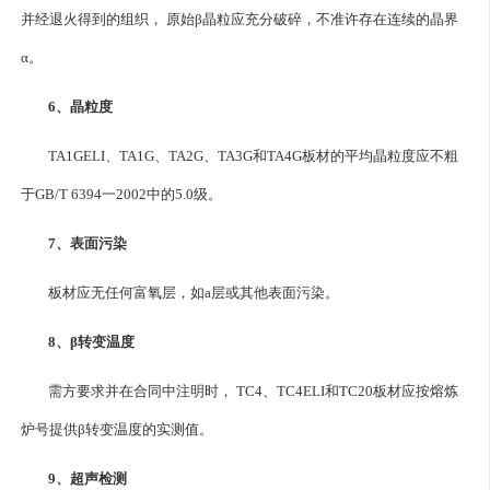
并经退火得到的组织， 原始β晶粒应充分破碎，不准许存在连续的晶界
α。
6、晶粒度
TA1GELI、TA1G、TA2G、TA3G和TA4G板材的平均晶粒度应不粗
于GB/T 6394一2002中的5.0级。
7、表面污染
板材应无任何富氧层，如a层或其他表面污染。
8、β转变温度
需方要求并在合同中注明时， TC4、TC4ELI和TC20板材应按熔炼
炉号提供β转变温度的实测值。
9、超声检测