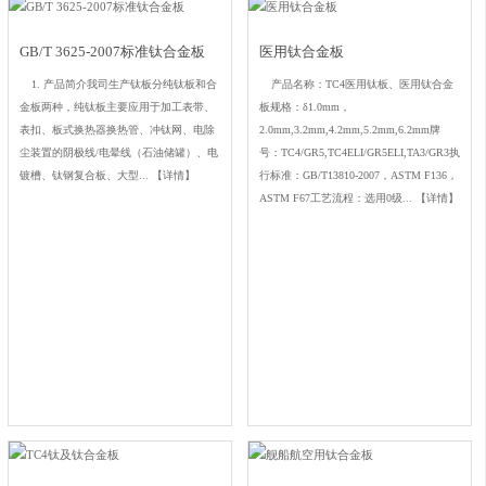
GB/T 3625-2007标准钛合金板
医用钛合金板
1. 产品简介我司生产钛板分纯钛板和合
产品名称：TC4医用钛板、医用钛合金
金板两种，纯钛板主要应用于加工表带、
板规格：δ1.0mm，
表扣、板式换热器换热管、冲钛网、电除
2.0mm,3.2mm,4.2mm,5.2mm,6.2mm牌
尘装置的阴极线/电晕线（石油储罐）、电
号：TC4/GR5,TC4ELI/GR5ELI,TA3/GR3执
镀槽、钛钢复合板、大型...
【详情】
行标准：GB/T13810-2007，ASTM F136，
ASTM F67工艺流程：选用0级...
【详情】