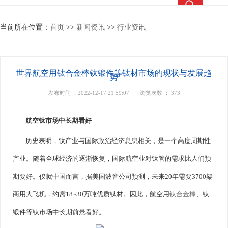
热搜关键词：
TC4钛合金
钛合金棒
钛合金管
钛法兰
当前所在位置：
首页
>>
新闻资讯
>>
行业资讯
世界航空用钛合金棒钛锻件等钛材市场的现状与发展趋
势
发布时间 ：2022-12-17 21:59:07
浏览次数 ：
373
航空钛市场中长期看好
历史表明，钛产业与国际政治经济息息相关，是一个高度周期性
产业。随着全球经济的逐渐恢复，国际航空业对钛管的需求比人们预
期要好。仅就中国而言，据美国波音公司预测，未来20年需要3700架
商用大飞机，约需18~30万吨优质钛材。因此，航空用
钛合金棒
、钛
锻件等钛市场中长期前景看好。