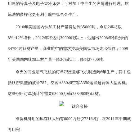
用途的等离子及电子束冷床炉，可对加工中产生的废屑进行处理。熔
炼法的多样化更有利于航空钛合金生产。
2010年美国国内钛加工材产量将达到35000吨，今后2年将以
8%~12%增长，2012年将达到39000吨以上，远超出2008年创纪录的
34790吨钛材产量，商业航空的需求拉动美国钛市场走出低谷；2009
年美国国内钛加工材产量下降20%以上，降到27700吨。
今天的商业喷气飞机的订单积压量够飞机制造商6年生产，其中包
括钛密集型的波音787、空客A380和空客A350这些超宽体大型客机。
这些积压订单预计将需要63600万磅(288490吨)钛材。
准备机身用的库存钛大约有6000万磅(27216吨)，在2011年中期就
将用完；