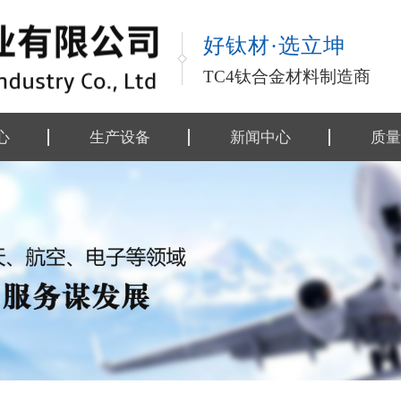
好钛材·选立坤
TC4钛合金材料制造商
心
生产设备
新闻中心
质量
金材料
公司动态
执行
金制品
行业资讯
行业
类
技术资料
工艺
工艺
检测