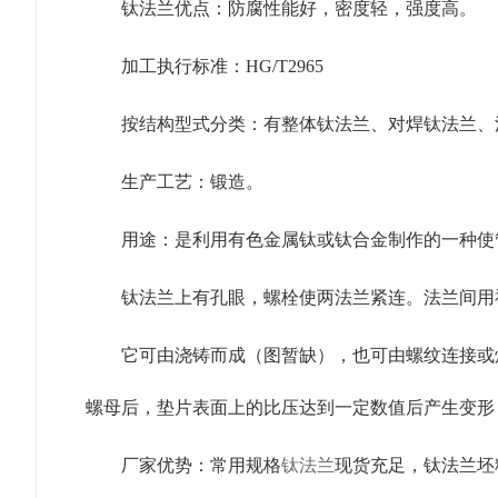
钛法兰优点：防腐性能好，密度轻，强度高。
加工执行标准：HG/T2965
按结构型式分类：有整体钛法兰、对焊钛法兰、
生产工艺：锻造。
用途：是利用有色金属钛或钛合金制作的一种使
钛法兰上有孔眼，螺栓使两法兰紧连。法兰间用衬垫密封。
它可由浇铸而成（图暂缺），也可由螺纹连接或焊接
螺母后，垫片表面上的比压达到一定数值后产生变形
厂家优势：常用规格
钛法兰
现货充足，钛法兰坯