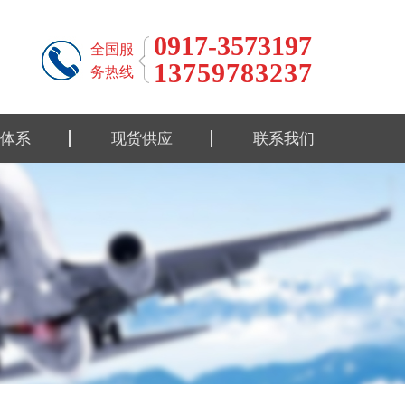
0917-3573197
全国服
13759783237
务热线
体系
现货供应
联系我们
标准
钛合金材料
标准
钛合金制品
性能
钛设备类
流程
报告