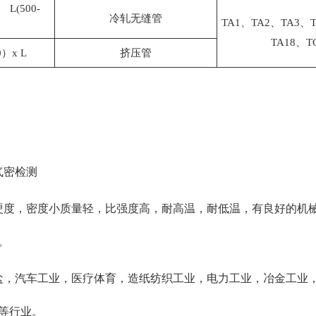
 L(500-
冷轧无缝管
TA1、TA2、TA3、
TA18、T
0）x L
挤压管
气密检测
硬度，密度小质量轻，比强度高，耐高温，耐低温，有良好的机
。
盐，汽车工业，医疗体育，造纸纺织工业，电力工业，冶金工业
等行业。