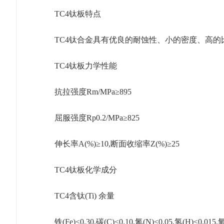
TC4钛板特点
TC4钛合金具有优良的耐蚀性、小的密度、高
TC4钛板力学性能
抗拉强度Rm/MPa≥895
屈服强度Rp0.2/MPa≥825
伸长率A(%)≥10,断面收缩率Z(%)≥25
TC4钛板化学成分
TC4含钛(Ti) 余量
铁(Fe)≤0.30,碳(C)≤0.10,氮(N)≤0.05,氢(H)≤0.015,