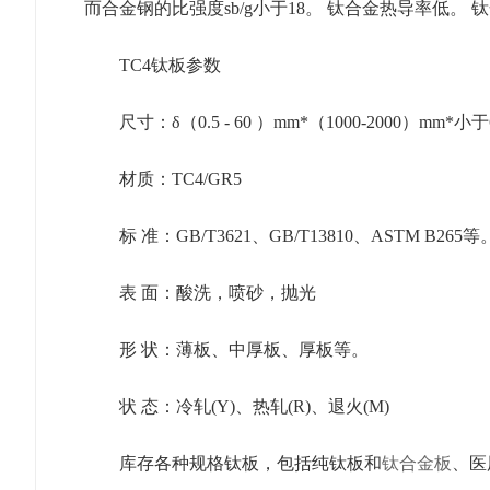
而合金钢的比强度sb/g小于18。 钛合金热导率低。 钛合金
TC4钛板参数
尺寸：δ（0.5 - 60 ）mm*（1000-2000）mm*
材质：TC4/GR5
标 准：GB/T3621、GB/T13810、ASTM B265等
表 面：酸洗，喷砂，抛光
形 状：薄板、中厚板、厚板等。
状 态：冷轧(Y)、热轧(R)、退火(M)
库存各种规格钛板，包括纯钛板和
钛合金板
、医