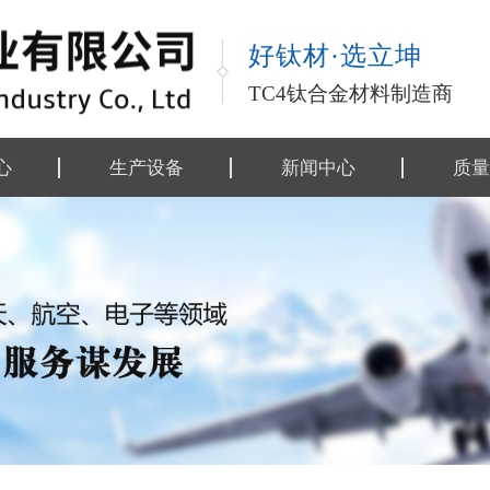
好钛材·选立坤
TC4钛合金材料制造商
心
生产设备
新闻中心
质量
金材料
公司动态
执行
金制品
行业资讯
行业
类
技术资料
工艺
工艺
检测