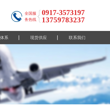
0917-3573197
全国服
13759783237
务热线
体系
现货供应
联系我们
标准
钛合金材料
标准
钛合金制品
性能
钛设备类
流程
报告