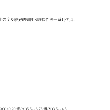
的比强度及较好的韧性和焊接性等一系列优点。
氧(O)≤0.20,铝(Al)5.5～6.75,钒(V)3.5～4.5