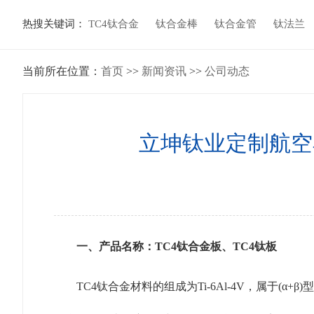
热搜关键词：
TC4钛合金
钛合金棒
钛合金管
钛法兰
当前所在位置：
首页
>>
新闻资讯
>>
公司动态
立坤钛业定制航空
一、产品名称：TC4钛合金板、TC4钛板
TC4钛合金材料的组成为Ti-6Al-4V，属于(α+β